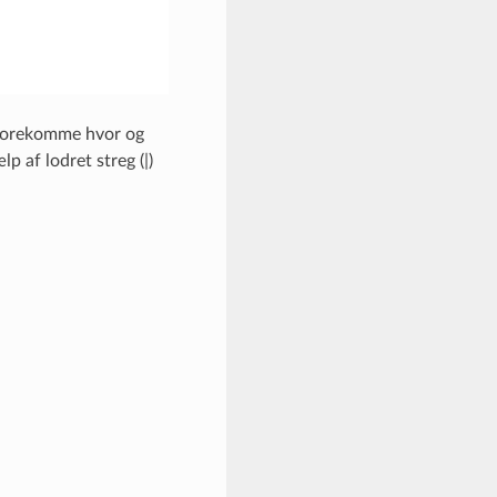
l forekomme hvor og
 af lodret streg (|)