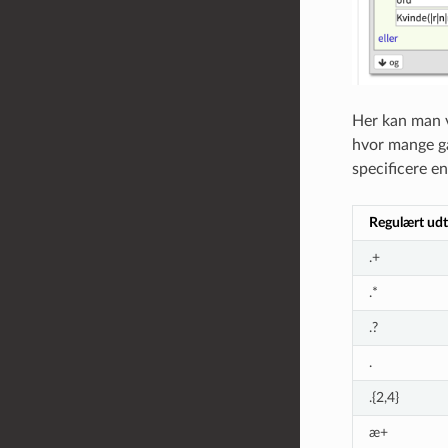
Her kan man v
hvor mange ga
specificere en
Regulært udt
.+
.*
.?
.
.{2,4}
æ+