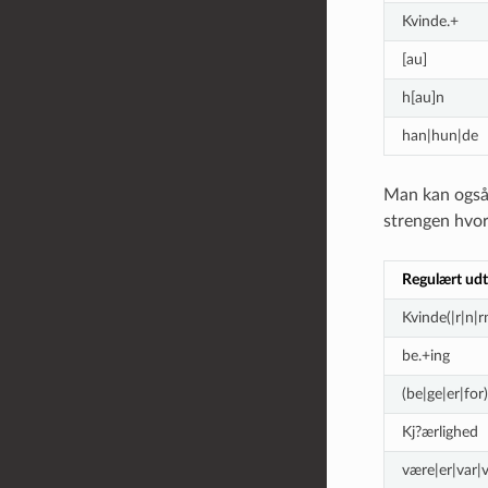
Kvinde.+
[au]
h[au]n
han|hun|de
Man kan også k
strengen hvor
Regulært udt
Kvinde(|r|n|r
be.+ing
(be|ge|er|for
Kj?ærlighed
være|er|var|