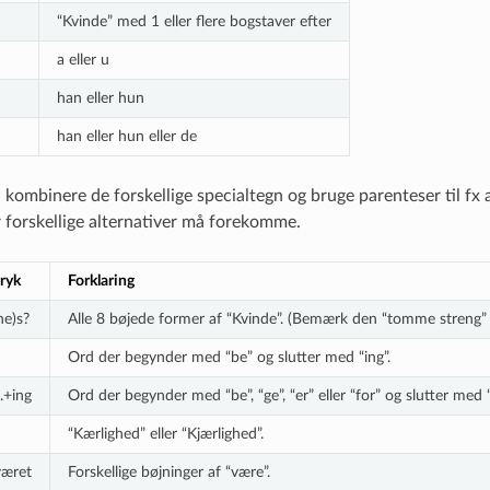
“Kvinde” med 1 eller flere bogstaver efter
a eller u
han eller hun
han eller hun eller de
ombinere de forskellige specialtegn og bruge parenteser til fx at
 forskellige alternativer må forekomme.
ryk
Forklaring
ne)s?
Alle 8 bøjede former af “Kvinde”. (Bemærk den “tomme streng” f
Ord der begynder med “be” og slutter med “ing”.
).+ing
Ord der begynder med “be”, “ge”, “er” eller “for” og slutter med “
“Kærlighed” eller “Kjærlighed”.
været
Forskellige bøjninger af “være”.